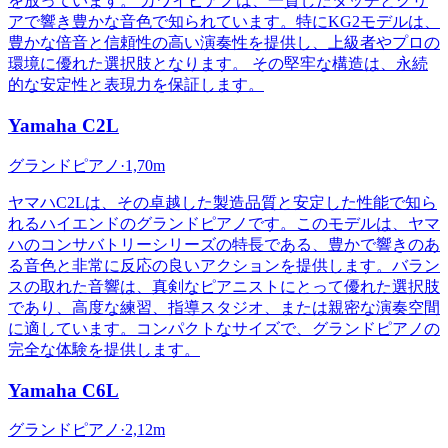
を放っています。 カワイピアノは、一貫したタッチとクリ
アで響き豊かな音色で知られています。特にKG2モデルは、
豊かな倍音と信頼性の高い演奏性を提供し、上級者やプロの
環境に優れた選択肢となります。 その堅牢な構造は、永続
的な安定性と表現力を保証します。
Yamaha
C2L
グランドピアノ
·
1,70m
ヤマハC2Lは、その卓越した製造品質と安定した性能で知ら
れるハイエンドのグランドピアノです。このモデルは、ヤマ
ハのコンサバトリーシリーズの特長である、豊かで響きのあ
る音色と非常に反応の良いアクションを提供します。バラン
スの取れた音響は、真剣なピアニストにとって優れた選択肢
であり、高度な練習、指導スタジオ、または親密な演奏空間
に適しています。コンパクトなサイズで、グランドピアノの
完全な体験を提供します。
Yamaha
C6L
グランドピアノ
·
2,12m