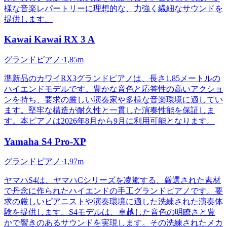
様な音楽レパートリーに理想的な、力強く繊細なサウンドを
提供します。
Kawai
Kawai RX 3 A
グランドピアノ
·
1,85m
準新品のカワイRX3グランドピアノは、長さ1.85メートルの
ハイエンドモデルです。豊かな音色と応答性の高いアクショ
ンを持ち、要求の厳しい演奏家や多様な音楽環境に適してい
ます。堅牢な構造が耐久性と一貫した演奏性能を保証しま
す。本ピアノは2026年8月から9月に利用可能となります。
Yamaha
S4 Pro-XP
グランドピアノ
·
1,97m
ヤマハS4は、ヤマハCシリーズを凌駕する、厳選された素材
で丹念に作られたハイエンドの手工グランドピアノです。要
求の厳しいピアニストや演奏環境に適した洗練された演奏体
験を提供します。S4モデルは、卓越した音色の明瞭さと豊
かで響きのあるサウンドを実現します。その洗練されたメカ