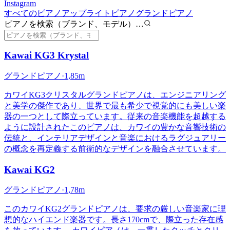
Instagram
すべてのピアノ
アップライトピアノ
グランドピアノ
ピアノを検索（ブランド、モデル）…
Kawai
KG3 Krystal
グランドピアノ
·
1,85m
カワイKG3クリスタルグランドピアノは、エンジニアリング
と美学の傑作であり、世界で最も希少で視覚的にも美しい楽
器の一つとして際立っています。従来の音楽機能を超越する
ように設計されたこのピアノは、カワイの豊かな音響技術の
伝統と、インテリアデザインと音楽におけるラグジュアリー
の概念を再定義する前衛的なデザインを融合させています。
Kawai
KG2
グランドピアノ
·
1,78m
このカワイKG2グランドピアノは、要求の厳しい音楽家に理
想的なハイエンド楽器です。長さ170cmで、際立った存在感