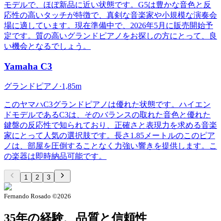
モデルで、ほぼ新品に近い状態です。G5は豊かな音色と反
応性の高いタッチが特徴で、真剣な音楽家や小規模な演奏会
場に適しています。現在準備中で、2026年5月に販売開始予
定です。質の高いグランドピアノをお探しの方にとって、良
い機会となるでしょう。
Yamaha
C3
グランドピアノ
·
1,85m
このヤマハC3グランドピアノは優れた状態です。ハイエン
ドモデルであるC3は、そのバランスの取れた音色と優れた
鍵盤の反応性で知られており、正確さと表現力を求める音楽
家にとって人気の選択肢です。長さ1.85メートルのこのピア
ノは、部屋を圧倒することなく力強い響きを提供します。こ
の楽器は即時納品可能です。
1
2
3
Fernando Rosado ©
2026
35年の経験、品質と信頼性