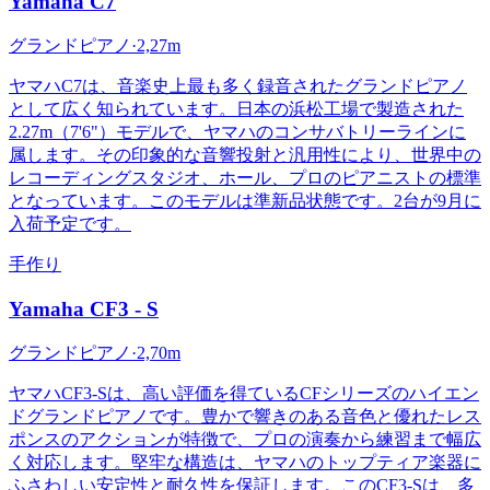
Yamaha
C7
グランドピアノ
·
2,27m
ヤマハC7は、音楽史上最も多く録音されたグランドピアノ
として広く知られています。日本の浜松工場で製造された
2.27m（7'6"）モデルで、ヤマハのコンサバトリーラインに
属します。その印象的な音響投射と汎用性により、世界中の
レコーディングスタジオ、ホール、プロのピアニストの標準
となっています。このモデルは準新品状態です。2台が9月に
入荷予定です。
手作り
Yamaha
CF3 - S
グランドピアノ
·
2,70m
ヤマハCF3-Sは、高い評価を得ているCFシリーズのハイエン
ドグランドピアノです。豊かで響きのある音色と優れたレス
ポンスのアクションが特徴で、プロの演奏から練習まで幅広
く対応します。堅牢な構造は、ヤマハのトップティア楽器に
ふさわしい安定性と耐久性を保証します。このCF3-Sは、多