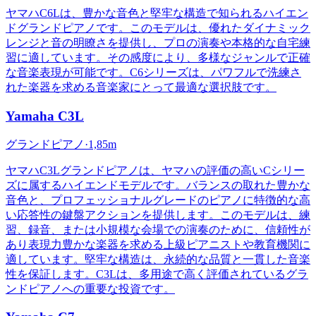
ヤマハC6Lは、豊かな音色と堅牢な構造で知られるハイエン
ドグランドピアノです。このモデルは、優れたダイナミック
レンジと音の明瞭さを提供し、プロの演奏や本格的な自宅練
習に適しています。その感度により、多様なジャンルで正確
な音楽表現が可能です。C6シリーズは、パワフルで洗練さ
れた楽器を求める音楽家にとって最適な選択肢です。
Yamaha
C3L
グランドピアノ
·
1,85m
ヤマハC3Lグランドピアノは、ヤマハの評価の高いCシリー
ズに属するハイエンドモデルです。バランスの取れた豊かな
音色と、プロフェッショナルグレードのピアノに特徴的な高
い応答性の鍵盤アクションを提供します。このモデルは、練
習、録音、または小規模な会場での演奏のために、信頼性が
あり表現力豊かな楽器を求める上級ピアニストや教育機関に
適しています。堅牢な構造は、永続的な品質と一貫した音楽
性を保証します。C3Lは、多用途で高く評価されているグラ
ンドピアノへの重要な投資です。