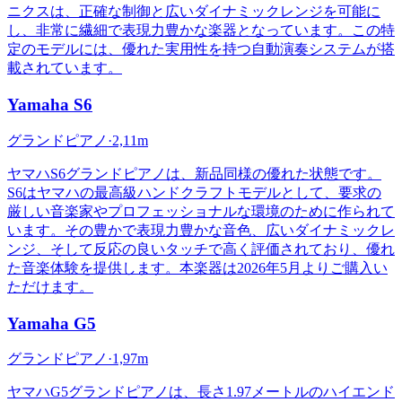
ニクスは、正確な制御と広いダイナミックレンジを可能に
し、非常に繊細で表現力豊かな楽器となっています。この特
定のモデルには、優れた実用性を持つ自動演奏システムが搭
載されています。
Yamaha
S6
グランドピアノ
·
2,11m
ヤマハS6グランドピアノは、新品同様の優れた状態です。
S6はヤマハの最高級ハンドクラフトモデルとして、要求の
厳しい音楽家やプロフェッショナルな環境のために作られて
います。その豊かで表現力豊かな音色、広いダイナミックレ
ンジ、そして反応の良いタッチで高く評価されており、優れ
た音楽体験を提供します。本楽器は2026年5月よりご購入い
ただけます。
Yamaha
G5
グランドピアノ
·
1,97m
ヤマハG5グランドピアノは、長さ1.97メートルのハイエンド