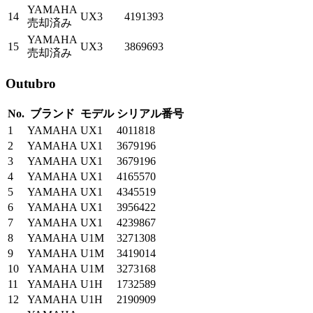
YAMAHA
14
UX3
4191393
売却済み
YAMAHA
15
UX3
3869693
売却済み
Outubro
No.
ブランド
モデル
シリアル番号
1
YAMAHA
UX1
4011818
2
YAMAHA
UX1
3679196
3
YAMAHA
UX1
3679196
4
YAMAHA
UX1
4165570
5
YAMAHA
UX1
4345519
6
YAMAHA
UX1
3956422
7
YAMAHA
UX1
4239867
8
YAMAHA
U1M
3271308
9
YAMAHA
U1M
3419014
10
YAMAHA
U1M
3273168
11
YAMAHA
U1H
1732589
12
YAMAHA
U1H
2190909