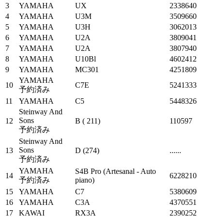
3
YAMAHA
UX
2338640
4
YAMAHA
U3M
3509660
5
YAMAHA
U3H
3062013
6
YAMAHA
U2A
3809041
7
YAMAHA
U2A
3807940
8
YAMAHA
U10Bl
4602412
9
YAMAHA
MC301
4251809
YAMAHA
10
C7E
5241333
予約済み
11
YAMAHA
C5
5448326
Steinway And
Sons
12
B ( 211)
110597
予約済み
Steinway And
Sons
13
D (274)
......
予約済み
YAMAHA
S4B Pro (Artesanal - Auto
14
6228210
予約済み
piano)
15
YAMAHA
C7
5380609
16
YAMAHA
C3A
4370551
17
KAWAI
RX3A
2390252