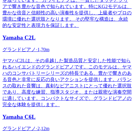
を放っています。 カワイピアノは、一貫したタッチとクリ
アで響き豊かな音色で知られています。特にKG2モデルは、
豊かな倍音と信頼性の高い演奏性を提供し、上級者やプロの
環境に優れた選択肢となります。 その堅牢な構造は、永続
的な安定性と表現力を保証します。
Yamaha
C2L
グランドピアノ
·
1,70m
ヤマハC2Lは、その卓越した製造品質と安定した性能で知ら
れるハイエンドのグランドピアノです。このモデルは、ヤマ
ハのコンサバトリーシリーズの特長である、豊かで響きのあ
る音色と非常に反応の良いアクションを提供します。バラン
スの取れた音響は、真剣なピアニストにとって優れた選択肢
であり、高度な練習、指導スタジオ、または親密な演奏空間
に適しています。コンパクトなサイズで、グランドピアノの
完全な体験を提供します。
Yamaha
C6L
グランドピアノ
·
2,12m