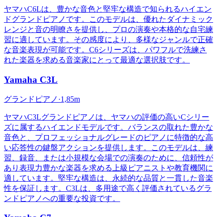
ヤマハC6Lは、豊かな音色と堅牢な構造で知られるハイエン
ドグランドピアノです。このモデルは、優れたダイナミック
レンジと音の明瞭さを提供し、プロの演奏や本格的な自宅練
習に適しています。その感度により、多様なジャンルで正確
な音楽表現が可能です。C6シリーズは、パワフルで洗練さ
れた楽器を求める音楽家にとって最適な選択肢です。
Yamaha
C3L
グランドピアノ
·
1,85m
ヤマハC3Lグランドピアノは、ヤマハの評価の高いCシリー
ズに属するハイエンドモデルです。バランスの取れた豊かな
音色と、プロフェッショナルグレードのピアノに特徴的な高
い応答性の鍵盤アクションを提供します。このモデルは、練
習、録音、または小規模な会場での演奏のために、信頼性が
あり表現力豊かな楽器を求める上級ピアニストや教育機関に
適しています。堅牢な構造は、永続的な品質と一貫した音楽
性を保証します。C3Lは、多用途で高く評価されているグラ
ンドピアノへの重要な投資です。