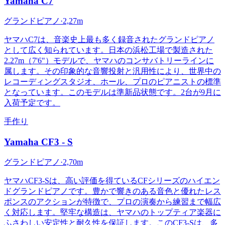
Yamaha
C7
グランドピアノ
·
2,27m
ヤマハC7は、音楽史上最も多く録音されたグランドピアノ
として広く知られています。日本の浜松工場で製造された
2.27m（7'6"）モデルで、ヤマハのコンサバトリーラインに
属します。その印象的な音響投射と汎用性により、世界中の
レコーディングスタジオ、ホール、プロのピアニストの標準
となっています。このモデルは準新品状態です。2台が9月に
入荷予定です。
手作り
Yamaha
CF3 - S
グランドピアノ
·
2,70m
ヤマハCF3-Sは、高い評価を得ているCFシリーズのハイエン
ドグランドピアノです。豊かで響きのある音色と優れたレス
ポンスのアクションが特徴で、プロの演奏から練習まで幅広
く対応します。堅牢な構造は、ヤマハのトップティア楽器に
ふさわしい安定性と耐久性を保証します。このCF3-Sは、多