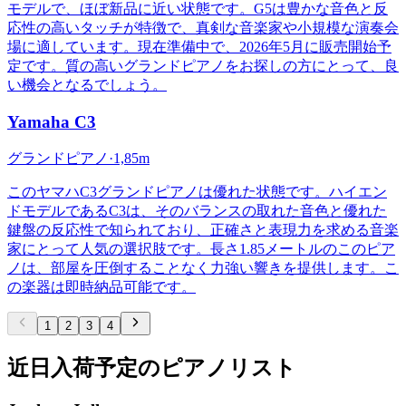
モデルで、ほぼ新品に近い状態です。G5は豊かな音色と反
応性の高いタッチが特徴で、真剣な音楽家や小規模な演奏会
場に適しています。現在準備中で、2026年5月に販売開始予
定です。質の高いグランドピアノをお探しの方にとって、良
い機会となるでしょう。
Yamaha
C3
グランドピアノ
·
1,85m
このヤマハC3グランドピアノは優れた状態です。ハイエン
ドモデルであるC3は、そのバランスの取れた音色と優れた
鍵盤の反応性で知られており、正確さと表現力を求める音楽
家にとって人気の選択肢です。長さ1.85メートルのこのピア
ノは、部屋を圧倒することなく力強い響きを提供します。こ
の楽器は即時納品可能です。
1
2
3
4
近日入荷予定のピアノリスト