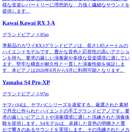
様な音楽レパートリーに理想的な、力強く繊細なサウンドを
提供します。
Kawai
Kawai RX 3 A
グランドピアノ
·
1,85m
準新品のカワイRX3グランドピアノは、長さ1.85メートルの
ハイエンドモデルです。豊かな音色と応答性の高いアクショ
ンを持ち、要求の厳しい演奏家や多様な音楽環境に適してい
ます。堅牢な構造が耐久性と一貫した演奏性能を保証しま
す。本ピアノは2026年8月から9月に利用可能となります。
Yamaha
S4 Pro-XP
グランドピアノ
·
1,97m
ヤマハS4は、ヤマハCシリーズを凌駕する、厳選された素材
で丹念に作られたハイエンドの手工グランドピアノです。要
求の厳しいピアニストや演奏環境に適した洗練された演奏体
験を提供します。S4モデルは、卓越した音色の明瞭さと豊
かで響きのあるサウンドを実現します。その洗練されたメカ