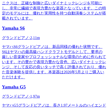
ニクスは、正確な制御と広いダイナミックレンジを可能に
し、非常に繊細で表現力豊かな楽器となっています。この特
定のモデルには、優れた実用性を持つ自動演奏システムが搭
載されています。
Yamaha
S6
グランドピアノ
·
2,11m
ヤマハS6グランドピアノは、新品同様の優れた状態です。
S6はヤマハの最高級ハンドクラフトモデルとして、要求の
厳しい音楽家やプロフェッショナルな環境のために作られて
います。その豊かで表現力豊かな音色、広いダイナミックレ
ンジ、そして反応の良いタッチで高く評価されており、優れ
た音楽体験を提供します。本楽器は2026年5月よりご購入い
ただけます。
Yamaha
G5
グランドピアノ
·
1,97m
ヤマハG5グランドピアノは、長さ1.97メートルのハイエンド