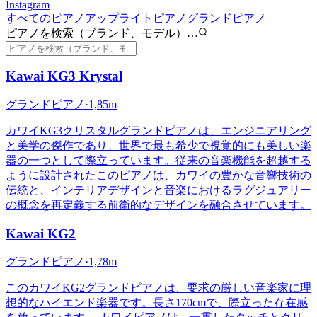
Instagram
すべてのピアノ
アップライトピアノ
グランドピアノ
ピアノを検索（ブランド、モデル）…
Kawai
KG3 Krystal
グランドピアノ
·
1,85m
カワイKG3クリスタルグランドピアノは、エンジニアリング
と美学の傑作であり、世界で最も希少で視覚的にも美しい楽
器の一つとして際立っています。従来の音楽機能を超越する
ように設計されたこのピアノは、カワイの豊かな音響技術の
伝統と、インテリアデザインと音楽におけるラグジュアリー
の概念を再定義する前衛的なデザインを融合させています。
Kawai
KG2
グランドピアノ
·
1,78m
このカワイKG2グランドピアノは、要求の厳しい音楽家に理
想的なハイエンド楽器です。長さ170cmで、際立った存在感