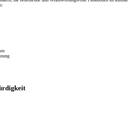
h:
zen
ennung
ürdigkeit