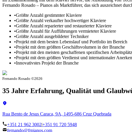
Fernando Rosado – Pianos als Marktführer, das sich auszeichnet durc
•
Größte Anzahl gestimmter Klaviere
•
Größte Anzahl verkaufter hochwertiger Klaviere
•
Größte Anzahl reparierter und restaurierter Klaviere
•
Größte Anzahl für Aufführungen vermieteter Klaviere
•
Größte Anzahl ausgebildeter Techniker
•
Projekt mit dem besten Lebenslauf und Portfolio im Bereich
•
Projekt mit dem größten Geschäftsvolumen in der Branche
•
Projekt mit den meisten geschaffenen spezifischen Arbeitsplät
•
Projekt mit dem größten Verdienst und internationaler Anerk
•
Innovativstes Projekt der Branche
Fernando Rosado ©
2026
35 Jahre Erfahrung, Qualität und Glaubw
Rua Bento de Jesus Caraça, 9A, 1495-686 Cruz Quebrada
+351 21 962 3002
|
+351 91 720 5948
fernando@frpianos.com