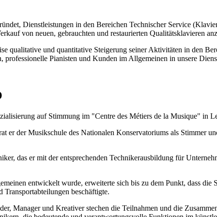
det, Dienstleistungen in den Bereichen Technischer Service (Klaviers
erkauf von neuen, gebrauchten und restaurierten Qualitätsklavieren anz
eise qualitative und quantitative Steigerung seiner Aktivitäten in den 
n, professionelle Pianisten und Kunden im Allgemeinen in unsere Dienst
O
zialisierung auf Stimmung im "Centre des Métiers de la Musique" in L
t er der Musikschule des Nationalen Konservatoriums als Stimmer und Te
echniker, das er mit der entsprechenden Technikerausbildung für Untern
lgemeinen entwickelt wurde, erweiterte sich bis zu dem Punkt, dass die 
 Transportabteilungen beschäftigte.
lder, Manager und Kreativer stechen die Teilnahmen und die Zusammenar
kern, die bedeutende und verantwortungsvolle Funktionen im künstle