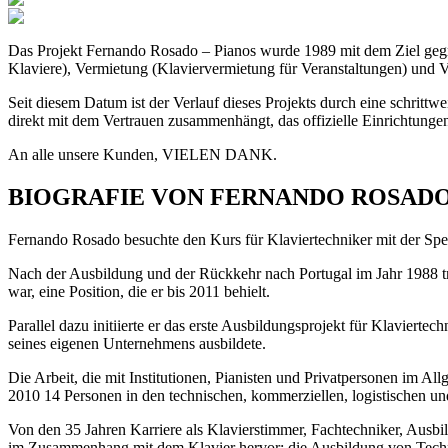
Das Projekt Fernando Rosado – Pianos wurde 1989 mit dem Ziel gegrün
Klaviere), Vermietung (Klaviervermietung für Veranstaltungen) und V
Seit diesem Datum ist der Verlauf dieses Projekts durch eine schrittw
direkt mit dem Vertrauen zusammenhängt, das offizielle Einrichtunge
An alle unsere Kunden, VIELEN DANK.
BIOGRAFIE VON FERNANDO ROSAD
Fernando Rosado besuchte den Kurs für Klaviertechniker mit der Spe
Nach der Ausbildung und der Rückkehr nach Portugal im Jahr 1988 tra
war, eine Position, die er bis 2011 behielt.
Parallel dazu initiierte er das erste Ausbildungsprojekt für Klaviert
seines eigenen Unternehmens ausbildete.
Die Arbeit, die mit Institutionen, Pianisten und Privatpersonen im Al
2010 14 Personen in den technischen, kommerziellen, logistischen und
Von den 35 Jahren Karriere als Klavierstimmer, Fachtechniker, Ausbi
im Zusammenhang mit dem Klavier hervor; die Ausbildung von Techni