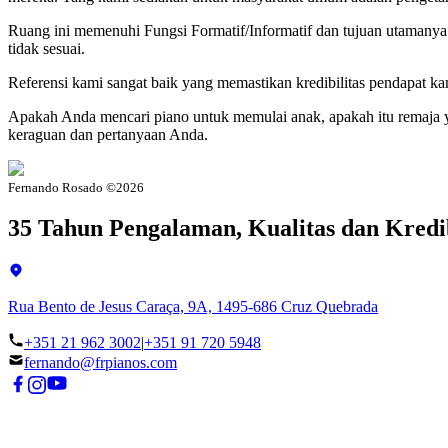
Ruang ini memenuhi Fungsi Formatif/Informatif dan tujuan utamanya
tidak sesuai.
Referensi kami sangat baik yang memastikan kredibilitas pendapat ka
Apakah Anda mencari piano untuk memulai anak, apakah itu remaja yan
keraguan dan pertanyaan Anda.
Fernando Rosado ©
2026
35 Tahun Pengalaman, Kualitas dan Kredib
Rua Bento de Jesus Caraça, 9A, 1495-686 Cruz Quebrada
+351 21 962 3002
|
+351 91 720 5948
fernando@frpianos.com