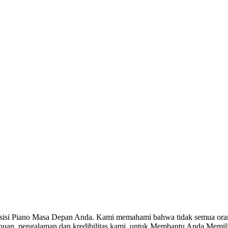
isisi Piano Masa Depan Anda. Kami memahami bahwa tidak semua orang
huan, pengalaman dan kredibilitas kami, untuk Membantu Anda Memil